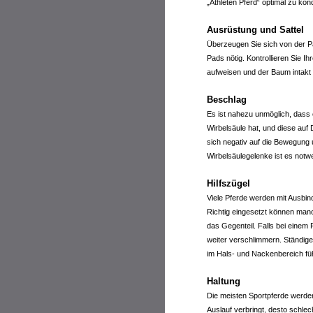
„Athleten Pferd“ optimal zu kond
Ausrüstung und Sattel
Überzeugen Sie sich von der Pa
Pads nötig. Kontrollieren Sie 
aufweisen und der Baum intakt i
Beschlag
Es ist nahezu unmöglich, dass 
Wirbelsäule hat, und diese au
sich negativ auf die Bewegung 
Wirbelsäulegelenke ist es notwe
Hilfszügel
Viele Pferde werden mit Ausbi
Richtig eingesetzt können manch
das Gegenteil. Falls bei einem
weiter verschlimmern. Ständig
im Hals- und Nackenbereich fü
Haltung
Die meisten Sportpferde werden
Auslauf verbringt, desto schle