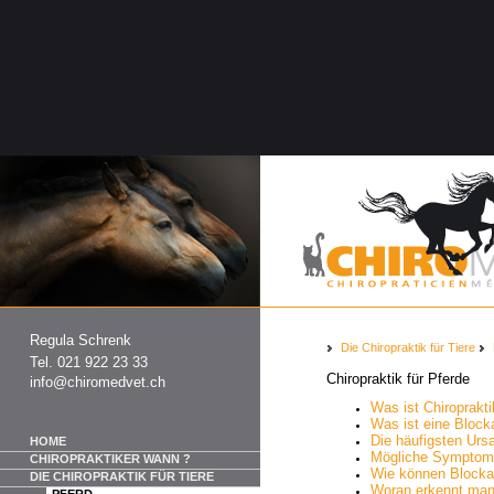
Regula Schrenk
Die Chiropraktik für Tiere
Tel. 021 922 23 33
Chiropraktik für Pferde
info@chiromedvet.ch
Was ist Chiroprakt
Was ist eine Bloc
Die häufigsten Urs
HOME
Mögliche Symptom
CHIROPRAKTIKER WANN ?
Wie können Block
DIE CHIROPRAKTIK FÜR TIERE
Woran erkennt man
PFERD