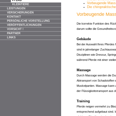
Vorbeugende Massn
KLEINTIERE
Die chiropraktisch
LEISTUNGEN
VERSICHERUNGEN
Vorbeugende Mass
KONTAKT
PERSÖNLICHE VORSTELLUNG
Die korrekte Funktion des Rück
VERÖFFENTLICHUNGEN
darum sollte die Gesundheitsvor
VORSICHT !
PARTNER
LINKS
Gebäude
Bei der Auswahl Ihres Pferdes 
sind in jahrelanger Zuchtauswa
Disziplinen wie Dressur, Sprin
während Pferde mit einer steil
Massage
Durch Massage werden die Durc
Abtransport von Schadstoffen w
Muskelpartien. Massage kann a
der Flüssigkeitstransport aus
Training
Pferde neigen vermehrt zu Bl
entsprechend aufgebaut sind. 