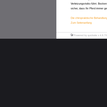
Verletzungsrisiko führt. Bocken
sicher, dass Ihr Pferd immer ge
Die chiropraktische Behandlun
Zum Seitenanfang
Powered by
quicksite
v 4.6.7©