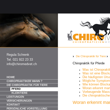
Regula Schrenk
Die Chiropraktik für Tiere
Tel. 021 922 23 33
Chiropraktik für Pferde
info@chiromedvet.ch
Was ist Chiroprakt
Was ist eine Bloc
Die häufigsten Urs
HOME
Mögliche Symptom
CHIROPRAKTIKER WANN ?
Wie können Block
DIE CHIROPRAKTIK FÜR TIERE
Woran erkennt man
PFERD
Vorbeugende Massn
KLEINTIERE
Die chiropraktisch
LEISTUNGEN
VERSICHERUNGEN
Woran erkennt ma
KONTAKT
PERSÖNLICHE VORSTELLUNG