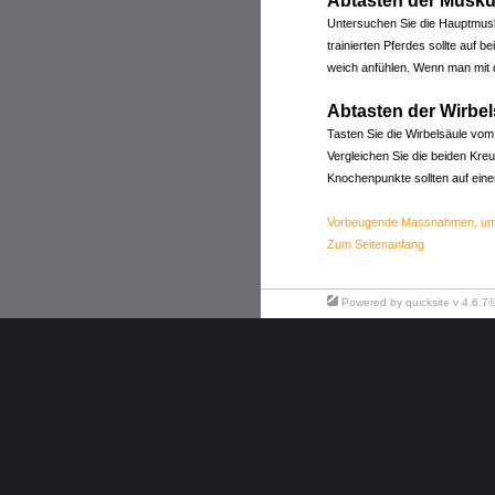
Abtasten der Musku
Untersuchen Sie die Hauptmusk
trainierten Pferdes sollte auf 
weich anfühlen. Wenn man mit 
Abtasten der Wirbel
Tasten Sie die Wirbelsäule vo
Vergleichen Sie die beiden Kre
Knochenpunkte sollten auf ein
Vorbeugende Massnahmen, um 
Zum Seitenanfang
Powered by
quicksite
v 4.6.7©