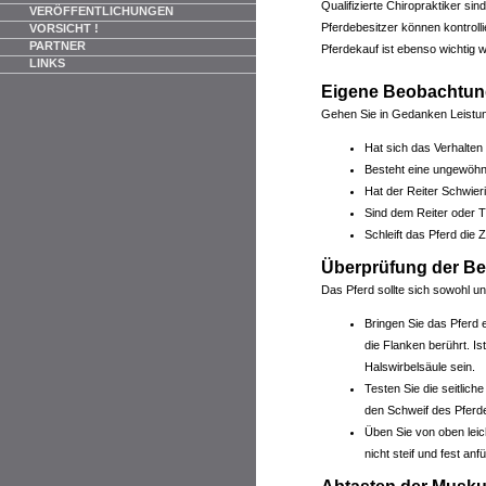
Qualifizierte Chiropraktiker si
VERÖFFENTLICHUNGEN
Pferdebesitzer können kontrolli
VORSICHT !
PARTNER
Pferdekauf ist ebenso wichtig w
LINKS
Eigene Beobachtu
Gehen Sie in Gedanken Leistungs
Hat sich das Verhalten 
Besteht eine ungewöhn
Hat der Reiter Schwier
Sind dem Reiter oder 
Schleift das Pferd die 
Überprüfung der Be
Das Pferd sollte sich sowohl u
Bringen Sie das Pferd e
die Flanken berührt. Is
Halswirbelsäule sein.
Testen Sie die seitlic
den Schweif des Pferde
Üben Sie von oben leic
nicht steif und fest anf