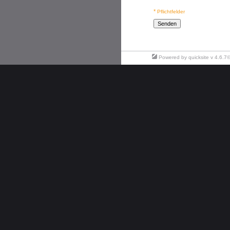
*
Pflichtfelder
Powered by
quicksite
v 4.6.7©