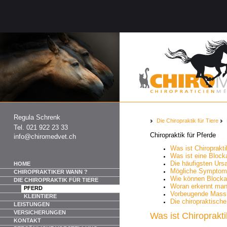
Regula Schrenk
Die Chiropraktik für Tiere
Tel. 021 922 23 33
Chiropraktik für Pferde
info@chiromedvet.ch
Was ist Chiroprakt
Was ist eine Bloc
Die häufigsten Urs
HOME
Mögliche Symptom
CHIROPRAKTIKER WANN ?
Wie können Block
DIE CHIROPRAKTIK FÜR TIERE
Woran erkennt man
PFERD
Vorbeugende Massn
KLEINTIERE
Die chiropraktisch
LEISTUNGEN
VERSICHERUNGEN
Was ist Chiroprakt
KONTAKT