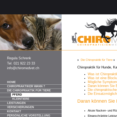
Regula Schrenk
Die Chiropraktik für Tiere
Tel. 021 922 23 33
Chiropraktik für Hunde, K
info@chiromedvet.ch
Was ist Chiroprakt
Was ist eine Block
Mögliche Symptom
HOME
Daran können Sie 
CHIROPRAKTIKER WANN ?
Die chiropraktisch
DIE CHIROPRAKTIK FÜR TIERE
Die Einsatzmöglich
PFERD
KLEINTIERE
Daran können Sie
LEISTUNGEN
VERSICHERUNGEN
Akute Nacken- und R
KONTAKT
PERSÖNLICHE VORSTELLUNG
Eingeschränkte Leistun