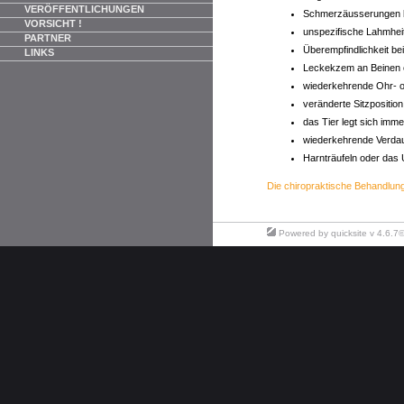
VERÖFFENTLICHUNGEN
Schmerzäusserungen 
VORSICHT !
unspezifische Lahmhei
PARTNER
Überempfindlichkeit be
LINKS
Leckekzem an Beinen 
wiederkehrende Ohr- 
veränderte Sitzposition
das Tier legt sich imme
wiederkehrende Verda
Harnträufeln oder das
Die chiropraktische Behandlun
Powered by
quicksite
v 4.6.7©