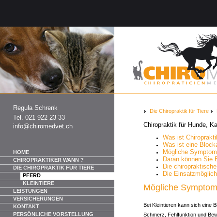
Regula Schrenk
Die Chiropraktik für Tiere
Tel. 021 922 23 33
Chiropraktik für Hunde, K
info@chiromedvet.ch
Was ist Chiroprakt
Was ist eine Block
Mögliche Symptom
HOME
Daran können Sie 
CHIROPRAKTIKER WANN ?
Die chiropraktisch
DIE CHIROPRAKTIK FÜR TIERE
Die Einsatzmöglich
PFERD
KLEINTIERE
Mögliche Sympto
LEISTUNGEN
VERSICHERUNGEN
Bei Kleintieren kann sich eine
KONTAKT
PERSÖNLICHE VORSTELLUNG
Schmerz, Fehlfunktion und Be