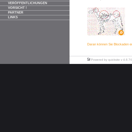
VERÖFFENTLICHUNGEN
VORSICHT !
PARTNER
LINKS
Daran können Sie Blockaden e
Powered by
quicksite
v 4.6.7©