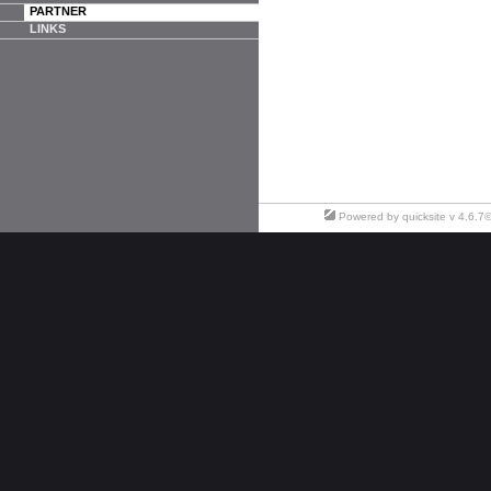
PARTNER
LINKS
Powered by
quicksite
v 4.6.7©